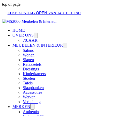
top of page
OPEN
ELKE ZONDAG
VAN 14U TOT 18U
HOME
OVER ONS
70JAAR
MEUBELEN & INTERIEUR
Salons
Wonen
Slapen
Relaxzetels
Dressings
Kinderkamers
Stoelen
Tafels
Slaapbanken
Accessoires
Werken
Verlichting
MERKEN
Authentix