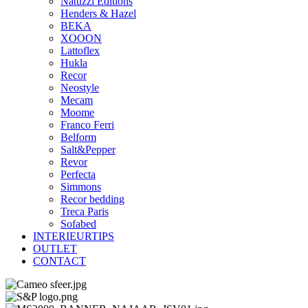
Natuzzi Editions
Henders & Hazel
BEKA
XOOON
Lattoflex
Hukla
Recor
Neostyle
Mecam
Moome
Franco Ferri
Belform
Salt&Pepper
Revor
Perfecta
Simmons
Recor bedding
Treca Paris
Sofabed
INTERIEURTIPS
OUTLET
CONTACT