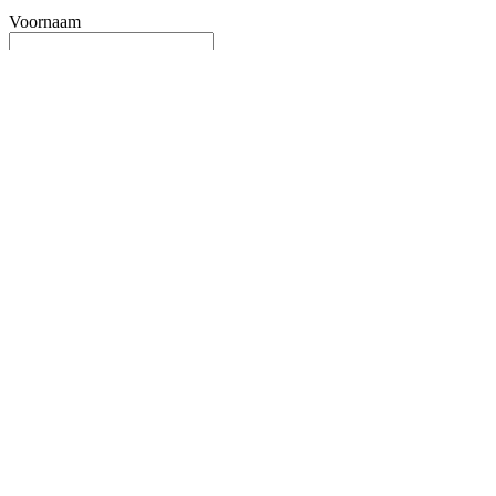
Voornaam
Achternaam
Email
Boodschap
Ik heb een vraag over
MS2000 in het algemeen