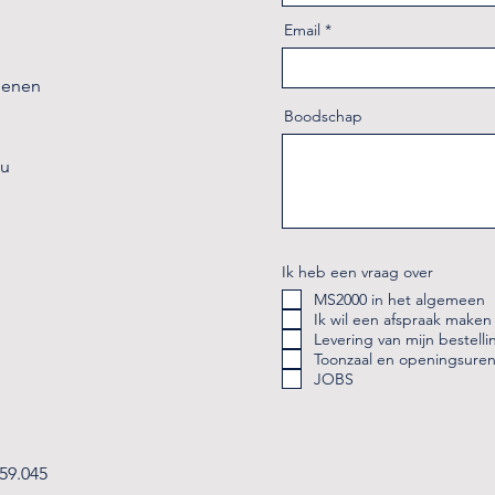
Email
ienen
Boodschap
8u
Ik heb een vraag over
MS2000 in het algemeen
Ik wil een afspraak maken
Levering van mijn bestelli
Toonzaal en openingsure
JOBS
59.045