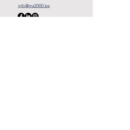
info@ms2000.b
e
Numéro d’entreprise : BE
0436.059.045
Prénom
Nom de famille
Email
Message